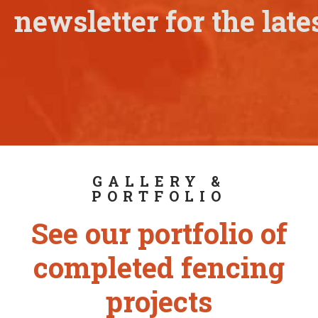
newsletter for the late
GALLERY &
PORTFOLIO
See our portfolio of
completed fencing
projects