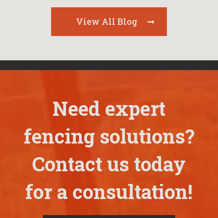
View All Blog
Need expert
fencing solutions?
Contact us today
for a consultation!